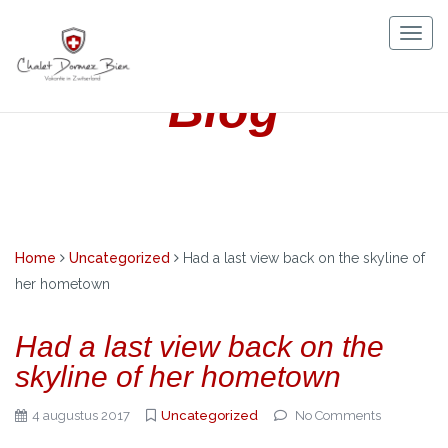
Skip
to
Togg
content
navig
Blog
Home
Uncategorized
Had a last view back on the skyline of
her hometown
Had a last view back on the
skyline of her hometown
4 augustus 2017
Uncategorized
No Comments