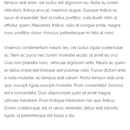
tempor erat enim, vel luctus elit dignissim eu. Nulla eu lorem
interdum, finibus arcu at, maximus augue. Quisque finibus ac
lacus et imperdiet. Sed id metus porttitor, sollicitudin nibh ut,
efficitur quam. Maecenas finibus, odio at congue porta, magna
nunc porttitor dolor, rhoncus pellentesque mi felis at nunc.
Vivamus condimentum mauris leo, vel luctus ligula scelerisque
ac. Nam ac purus nec lorem molestie iaculis sit amet eu orci.
Cras non pharetra nunc, vehicula dignissim ante. Mauris ac quam
ac tellus imperdiet tristique sed pulvinar odio. Fusce dictum ante
a nulla molestie, eu tempus erat rutrum. Morbi tempor erat urna,
quis suscipit ligula suscipit molestie. Proin consectetur rhoncus
est a consectetur. Duis ullamcorper justo sit amet magna
ultricies hendrerit. Proin tristique bibendum nisi quis finibus.
Donec scelerisque, est id varius venenatis, tellus erat lobortis
ligula, id pellentesque elit turpis a dui.