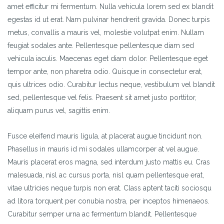
amet efficitur mi fermentum. Nulla vehicula lorem sed ex blandit
egestas id ut erat. Nam pulvinar hendrerit gravida. Donec turpis
metus, convallis a mauris vel, molestie volutpat enim. Nullam
feugiat sodales ante. Pellentesque pellentesque diam sed
vehicula iaculis. Maecenas eget diam dolor. Pellentesque eget
tempor ante, non pharetra odio. Quisque in consectetur erat,
quis ultrices odio. Curabitur lectus neque, vestibulum vel blandit
sed, pellentesque vel felis. Praesent sit amet justo porttitor,
aliquam purus vel, sagittis enim.
Fusce eleifend mauris ligula, at placerat augue tincidunt non.
Phasellus in mauris id mi sodales ullamcorper at vel augue.
Mauris placerat eros magna, sed interdum justo mattis eu. Cras
malesuada, nisl ac cursus porta, nisl quam pellentesque erat,
vitae ultricies neque turpis non erat. Class aptent taciti sociosqu
ad litora torquent per conubia nostra, per inceptos himenaeos.
Curabitur semper urna ac fermentum blandit. Pellentesque