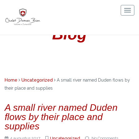
Skip
to
Togg
content
navig
Blog
Home
Uncategorized
A small river named Duden flows by
their place and supplies
A small river named Duden
flows by their place and
supplies
4 augustus 2017
Uncategorized
No Comments