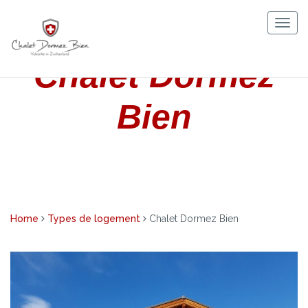
Skip
to
Togg
content
navig
Chalet Dormez
Bien
Home
Types de logement
Chalet Dormez Bien